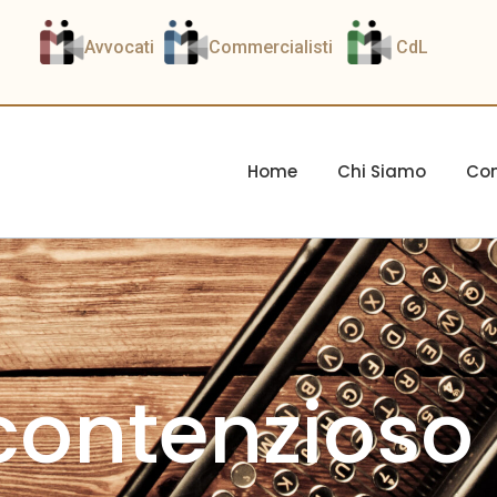
Avvocati
Commercialisti
CdL
Home
Chi Siamo
Com
contenzioso