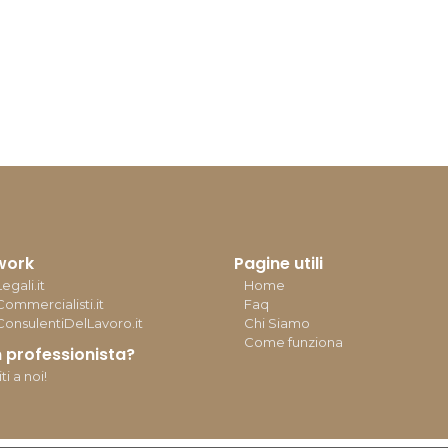
twork
Pagine utili
egali.it
Home
Commercialisti.it
Faq
ConsulentiDelLavoro.it
Chi Siamo
Come funziona
n professionista?
ti a noi!