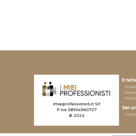
Il ne
ImieiL
Imiei
Imiei
Imieiprofessionisti.it Srl
Sei u
P.Iva 08554960727
Unisci
© 2024