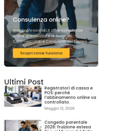
Consulenza online?
Imieiprofessionisti.it offre consulenze
online specializzate di Avvocati,
Commercialisti e Consulenti del Lavoro.
Scopri come funziona
Ultimi Post
Registratori di cassa e
POS: perché
l’abbinamento online va
controllato
Maggio 12, 2026
Congedo parentale
2026: fruizione estesa